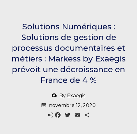
Solutions Numériques :
Solutions de gestion de
processus documentaires et
métiers : Markess by Exaegis
prévoit une décroissance en
France de 4 %
By Exaegis
novembre 12, 2020
Fa
Tw
E
Pa
ce
itt
m
rta
bo
er
ail
ge
ok
r