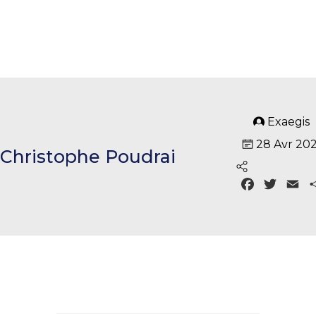
Exaegis
28 Avr 202
Christophe Poudrai
Fa
Tw
E
ce
itt
m
bo
er
ail
ok