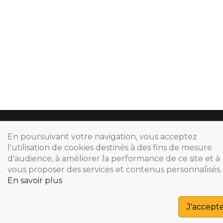
Espace
Presse
Visite
Copyright © 2024
En poursuivant votre navigation, vous acceptez
l'utilisation de cookies destinés à des fins de mesure
-->
d'audience, à améliorer la performance de ce site et à
vous proposer des services et contenus personnalisés.
En savoir plus
J'accept